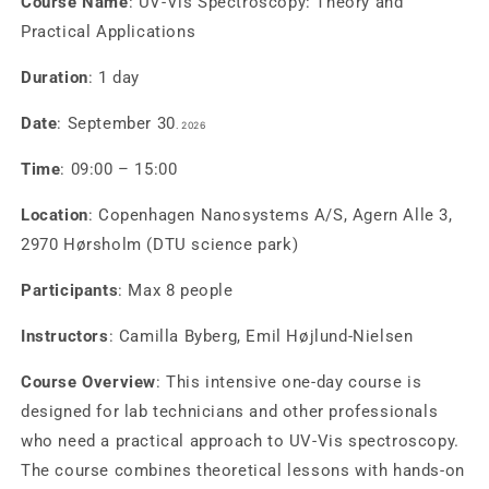
Course Name
: UV-Vis Spectroscopy: Theory and
Practical Applications
Duration
: 1 day
Date
: September
30
. 2026
Time
: 09:00 – 15:00
Location
: Copenhagen Nanosystems A/S,
Agern Alle 3,
2970 Hørsholm (DTU science park)
Participants
: Max 8 people
Instructors
: Camilla Byberg, Emil Højlund-Nielsen
Course Overview
: This intensive one-day course is
designed for lab technicians and other professionals
who need a practical approach to UV-Vis spectroscopy.
The course combines theoretical lessons with hands-on