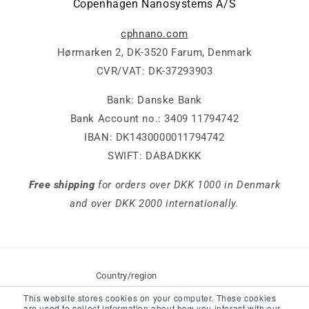
Copenhagen Nanosystems A/S
cphnano.com
Hørmarken 2, DK-3520 Farum, Denmark
CVR/VAT: DK-37293903
Bank: Danske Bank
Bank Account no.: 3409 11794742
IBAN: DK1430000011794742
SWIFT: DABADKKK
Free shipping
for orders over DKK 1000 in Denmark
and over DKK 2000 internationally.
Country/region
This website stores cookies on your computer. These cookies
Denmark | DKK kr.
are used to collect information about how you interact with our