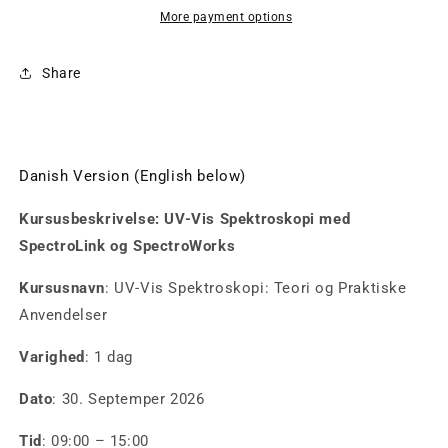
september
september
More payment options
2026
2026
Share
Danish Version (English below)
Kursusbeskrivelse: UV-Vis Spektroskopi med
SpectroLink og SpectroWorks
Kursusnavn
: UV-Vis Spektroskopi: Teori og Praktiske
Anvendelser
Varighed
: 1 dag
Dato
: 30. Septemper 2026
Tid
: 09:00 – 15:00