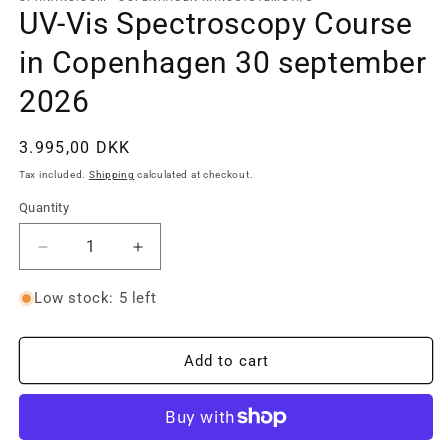
in
UV-Vis Spectroscopy Course
modal
in Copenhagen 30 september
2026
Regular
3.995,00 DKK
price
Tax included.
Shipping
calculated at checkout.
Quantity
Decrease
Increase
quantity
quantity
for
for
Low stock: 5 left
UV-
UV-
Vis
Vis
Spectroscopy
Spectroscopy
Add to cart
Course
Course
in
in
Copenhagen
Copenhagen
30
30